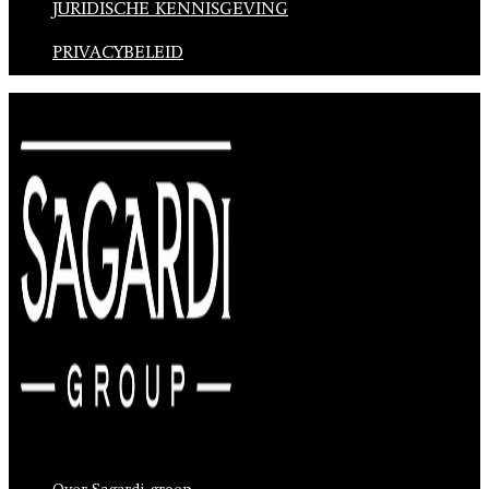
JURIDISCHE KENNISGEVING
PRIVACYBELEID